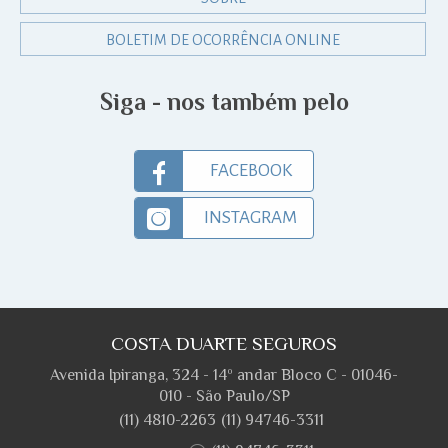
BOLETIM DE OCORRÊNCIA ONLINE
Siga - nos também pelo
FACEBOOK
INSTAGRAM
COSTA DUARTE SEGUROS
Avenida Ipiranga, 324 - 14º andar Bloco C - 01046-
010 - São Paulo/SP
(11) 4810-2263
(11) 94746-3311